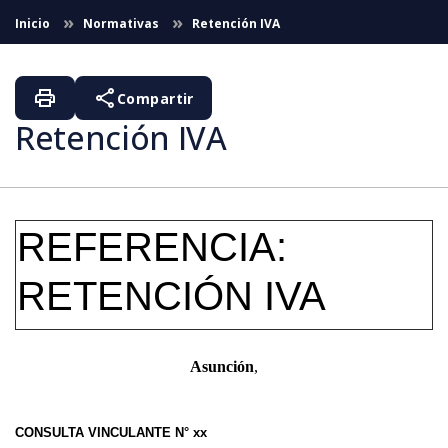
Saltar al contenido principal
Inicio
Normativas
Retención IVA
print
share
Compartir
Retención IVA
REFERENCIA:
RETENCIÓN IVA
Asunción
,
CONSULTA VINCULANTE N° xx