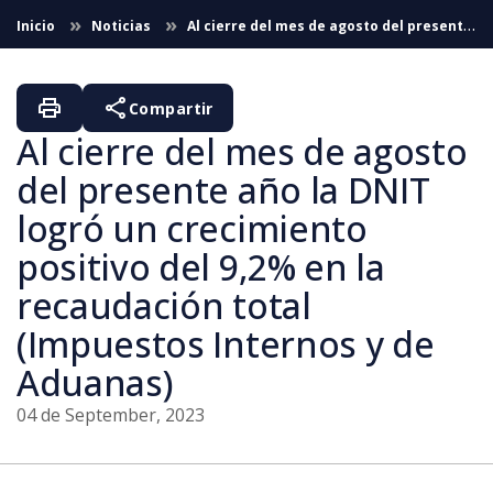
Skip to Main Content
Inicio
Noticias
Al cierre del mes de agosto del presente
año la DNIT logró un crecimiento positivo del 9,2% en la
recaudación total
print
share
Compartir
Al cierre del mes de agosto
del presente año la DNIT
logró un crecimiento
positivo del 9,2% en la
recaudación total
(Impuestos Internos y de
Aduanas)
04 de September, 2023