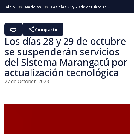
Skip to Main Content
Inicio
Noticias
Los días 28 y 29 de octubre se
suspenderán servicios del Sistema Marangatú por actualización
tecnológica
print
share
Compartir
Los días 28 y 29 de octubre
se suspenderán servicios
del Sistema Marangatú por
actualización tecnológica
27 de October, 2023