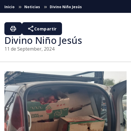
Skip to Main Content
Inicio
Noticias
Divino Niño Jesús
print
share
Compartir
Divino Niño Jesús
11 de September, 2024