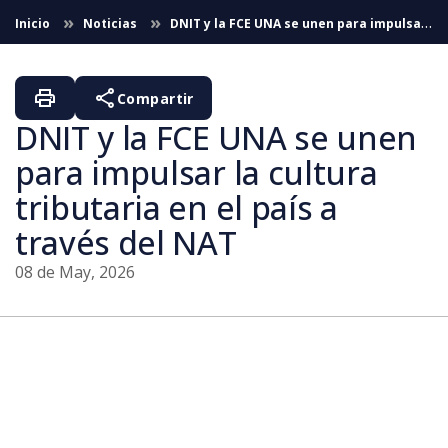
Skip to Main Content
Inicio
Noticias
DNIT y la FCE UNA se unen para impulsar
la cultura tributaria en el país a través del NAT
print
share
Compartir
DNIT y la FCE UNA se unen
para impulsar la cultura
tributaria en el país a
través del NAT
08 de May, 2026