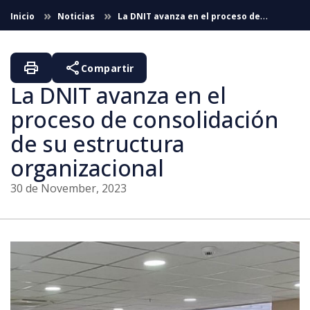
Skip to Main Content
Inicio
Noticias
La DNIT avanza en el proceso de
consolidación de su estructura organizacional
print
share
Compartir
La DNIT avanza en el
proceso de consolidación
de su estructura
organizacional
30 de November, 2023