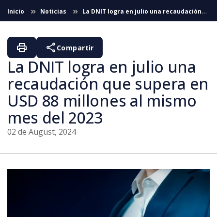
Skip to Main Content
Inicio
Noticias
La DNIT logra en julio una recaudación
que supera en USD 88 millones al mismo mes del 2023
print
share
Compartir
La DNIT logra en julio una
recaudación que supera en
USD 88 millones al mismo
mes del 2023
02 de August, 2024