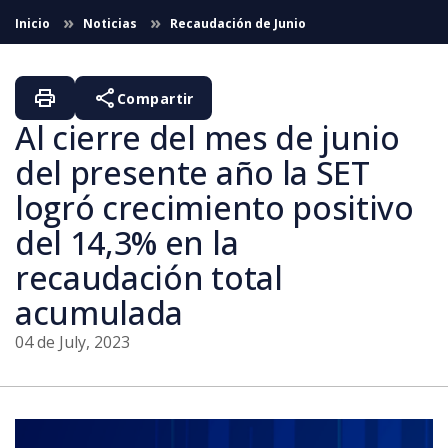
Skip to Main Content
Inicio
Noticias
Recaudación de Junio
print
share
Compartir
Al cierre del mes de junio
del presente año la SET
logró crecimiento positivo
del 14,3% en la
recaudación total
acumulada
04 de July, 2023