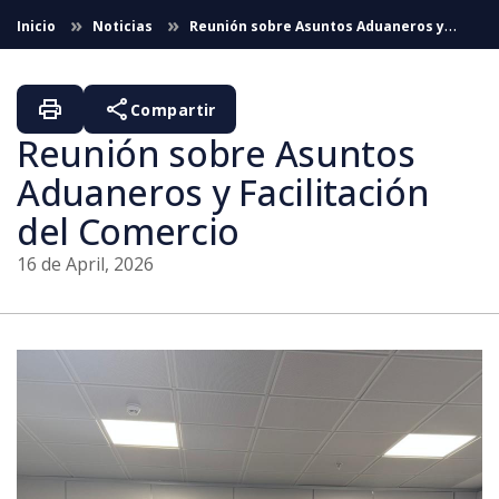
Skip to Main Content
Inicio
Noticias
Reunión sobre Asuntos Aduaneros y
Facilitación del Comercio
print
share
Compartir
Reunión sobre Asuntos
Aduaneros y Facilitación
del Comercio
16 de April, 2026