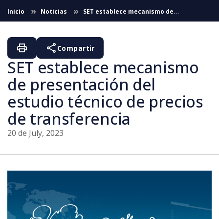
Skip to Main Content
Inicio
Noticias
SET establece mecanismo de
presentación del estudio técnico de precios de transferencia
print
share
Compartir
SET establece mecanismo
de presentación del
estudio técnico de precios
de transferencia
20 de July, 2023