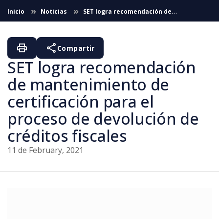
Skip to Main Content
Inicio
Noticias
SET logra recomendación de
mantenimiento de certificación para el proceso de devolución de
créditos fiscales (11/02/2021)
print
share
Compartir
SET logra recomendación
de mantenimiento de
certificación para el
proceso de devolución de
créditos fiscales
11 de February, 2021