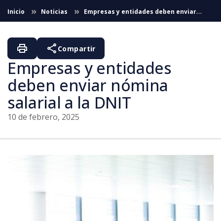
Saltar al contenido principal
Inicio
Noticias
Empresas y entidades deben enviar
nómina salarial a la DNIT
print
share
Compartir
Empresas y entidades
deben enviar nómina
salarial a la DNIT
10 de febrero, 2025