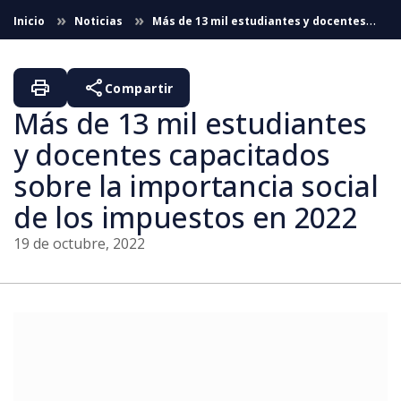
Saltar al contenido principal
Inicio
Noticias
Más de 13 mil estudiantes y docentes
capacitados sobre la importancia social de los impuestos en
2022
print
share
Compartir
Más de 13 mil estudiantes
y docentes capacitados
sobre la importancia social
de los impuestos en 2022
19 de octubre, 2022