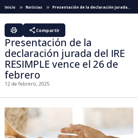
Saltar al contenido principal
Inicio
Noticias
Presentación de la declaración jurada
del IRE RESIMPLE vence el 26 de febrero
print
share
Compartir
Presentación de la
declaración jurada del IRE
RESIMPLE vence el 26 de
febrero
12 de febrero, 2025