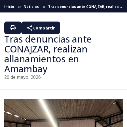
Saltar al contenido principal
Inicio
Noticias
Tras denuncias ante CONAJZAR, realizan
allanamientos en Amambay
print
share
Compartir
Tras denuncias ante
CONAJZAR, realizan
allanamientos en
Amambay
20 de mayo, 2026