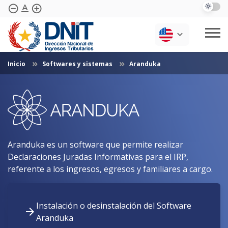
text_format
remove_circle_outline
add_circle_outline
Skip to Main Content
Inicio
Softwares y sistemas
Aranduka
Quotes
Institutional
Transparency
Periodic Reports
Normativas
Biblioteca
Preguntas Frecuentes
Expiration Dates
Contáctenos
Softwares And Systems
Aranduka es un software que permite realizar
Declaraciones Juradas Informativas para el IRP,
referente a los ingresos, egresos y familiares a cargo.
Instalación o desinstalación del Software
Aranduka