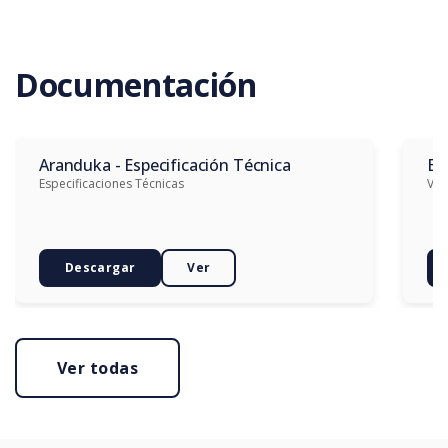
Documentación
Aranduka - Especificación Técnica
Es
Especificaciones Técnicas
Ver
Descargar
Ver
Ver todas