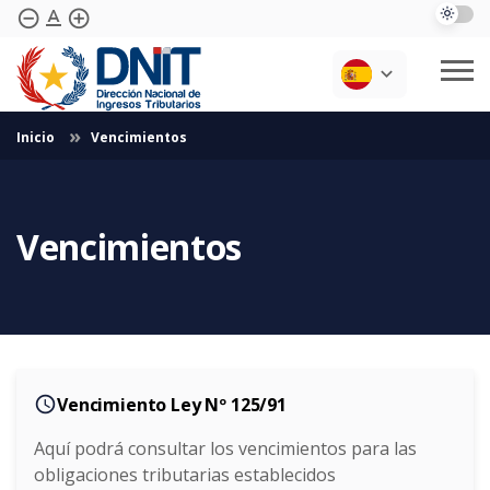
text_format
remove_circle_outline
add_circle_outline
Saltar al contenido principal
Inicio
Vencimientos
Cotizaciones
Institucional
Transparencia
Informes Periódicos
Normativas
Biblioteca
Preguntas Frecuentes
Vencimientos
Vencimientos
Contáctenos
Softwares Y Sistemas
access_time
Vencimiento Ley Nº 125/91
Aquí podrá consultar los vencimientos para las
obligaciones tributarias establecidos