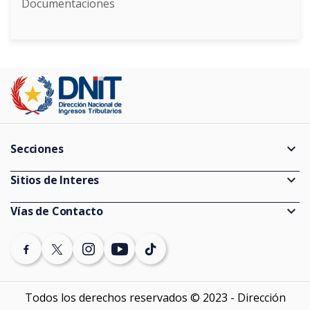
Documentaciones
expand_more
Secciones
Guías
expand_more
Sitios de Interes
Consultas de Expedientes
Información Pública
expand_more
Vías de Contacto
Estadísticas
Ministerio de Economía y Finanzas
(021) 729 7000 (discado directo)
Vencimientos
Banco Central del Paraguay
Denuncias
Auditores externos Impositivos
SEPRELAD
Todos los derechos reservados © 2023 - Dirección
Contáctenos