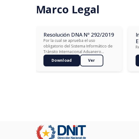
Marco Legal
Resolución DNA Nº 292/2019
I
E
Por la cual se aprueba el uso
obligatorio del Sistema Informático de
R
Tránsito Internacional Aduanero
(SINTIA), para la formulación del
Download
Ver
Manifiesto Internacional de Cargas, en
las operaciones de importación
procedentes de la República Oriental
del Uruguay