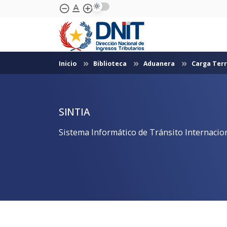
text_format
remove_circle_outline
add_circle_outline
Skip to Main Content
Inicio
Biblioteca
Aduanera
Carga Terr
SINTIA
Sistema Informático de Tránsito Internaci