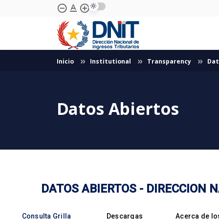
text_format
remove_circle_outline
add_circle_outline
Skip to Main Content
Inicio
Institutional
Transparency
Dat
Datos Abiertos