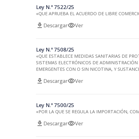
Ley N.° 7522/25
«QUE APRUEBA EL ACUERDO DE LIBRE COMERCI
download
visibility
Descargar
Ver
Ley N.° 7508/25
«QUE ESTABLECE MEDIDAS SANITARIAS DE PROT
SISTEMAS ELECTRÓNICOS DE ADMINISTRACIÓN DE
EMERGENTES CON O SIN NICOTINA, Y SUSTANCI
download
visibility
Descargar
Ver
Ley N.° 7500/25
«POR LA QUE SE REGULA LA IMPORTACIÓN, COM
download
visibility
Descargar
Ver