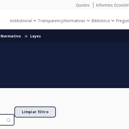
Quotes
Informes Econó
Institutional
Transparency
Normativas
Biblioteca
Pregun
o Normativo
Leyes
Limpiar filtro