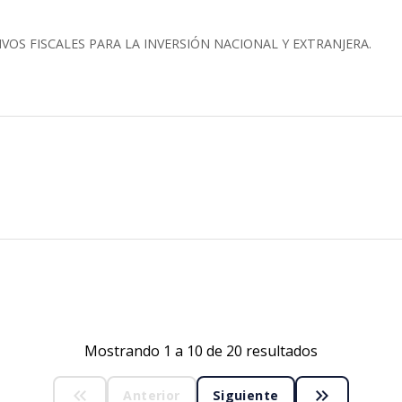
VOS FISCALES PARA LA INVERSIÓN NACIONAL Y EXTRANJERA.
Mostrando 1 a 10 de 20 resultados
keyboard_double_arrow_left
keyboard_double_arrow_right
Anterior
Siguiente