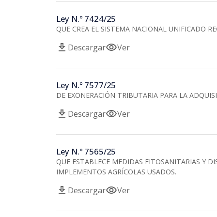
Ley N.° 7424/25
QUE CREA EL SISTEMA NACIONAL UNIFICADO RE
download
visibility
Descargar
Ver
Ley N.° 7577/25
DE EXONERACIÓN TRIBUTARIA PARA LA ADQUIS
download
visibility
Descargar
Ver
Ley N.° 7565/25
QUE ESTABLECE MEDIDAS FITOSANITARIAS Y DI
IMPLEMENTOS AGRÍCOLAS USADOS.
download
visibility
Descargar
Ver