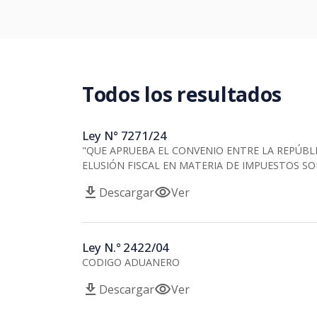
Todos los resultados
Ley N° 7271/24
"QUE APRUEBA EL CONVENIO ENTRE LA REPÚBLI
ELUSIÓN FISCAL EN MATERIA DE IMPUESTOS SO
download
visibility
Descargar
Ver
Ley N.° 2422/04
CODIGO ADUANERO
download
visibility
Descargar
Ver