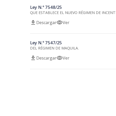
Ley N.° 7548/25
QUE ESTABLECE EL NUEVO RÉGIMEN DE INCENTI
download
visibility
Descargar
Ver
Ley N.° 7547/25
DEL RÉGIMEN DE MAQUILA.
download
visibility
Descargar
Ver