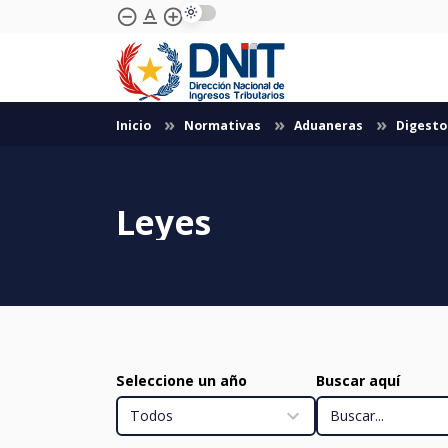
text_format
remove_circle_outline
add_circle_outline
Skip to Main Content
Inicio
Normativas
Aduaneras
Digest
Leyes
Seleccione un año
Buscar aquí