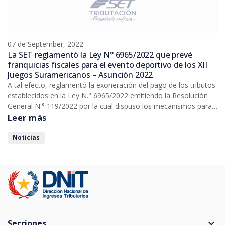
07 de September, 2022
La SET reglamentó la Ley N° 6965/2022 que prevé
franquicias fiscales para el evento deportivo de los XII
Juegos Suramericanos – Asunción 2022
A tal efecto, reglamentó la exoneración del pago de los tributos
establecidos en la Ley N.° 6965/2022 emitiendo la Resolución
General N.° 119/2022 por la cual dispuso los mecanismos para
obtener la liberación de impuestos que deberán ser gestionados
Leer más
a través del Sistema Marangatú ingresando en la opción
“Franquicias Fiscales/Solicitud Franquicias/Solicitud de
Noticias
Franquicias Fiscales”.
expand_more
Secciones