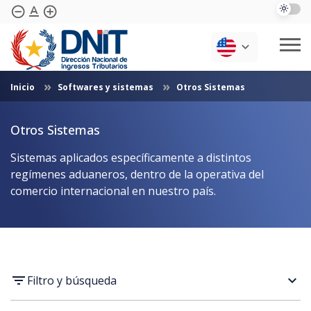
text_format
remove_circle_outline
add_circle_outline
Skip to Main Content
Inicio
Softwares y sistemas
Otros Sistemas
Quotes
Institutional
Transparency
Periodic Reports
Otros Sistemas
Normativas
Biblioteca
Preguntas Frecuentes
Expiration Dates
Sistemas aplicados específicamente a distintos
Contáctenos
Softwares And Systems
regímenes aduaneros, dentro de la operativa del
comercio internacional en nuestro país.
expand_more
Filtro y búsqueda