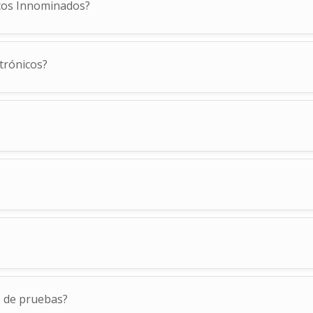
cos Innominados?
trónicos?
te de pruebas?