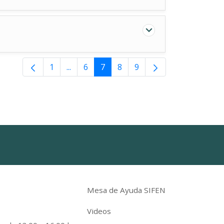
1
...
6
7
8
9
Páginas intermedias Use TAB para despla
Mesa de Ayuda SIFEN
Videos