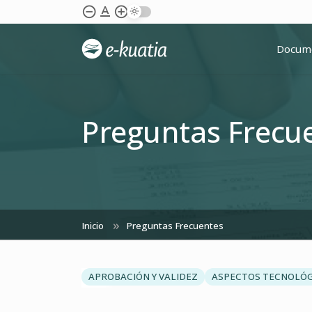
Saltar al contenido principal
text_format
remove_circle_outline
add_circle_outline
Docum
Preguntas Frecu
Inicio
Preguntas Frecuentes
chevron_left
APROBACIÓN Y VALIDEZ
ASPECTOS TECNOLÓ