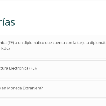
rías
ca (FE) a un diplomático que cuenta con la tarjeta diplomáti
l RUC?
ura Electrónica (FE)?
E) en Moneda Extranjera?