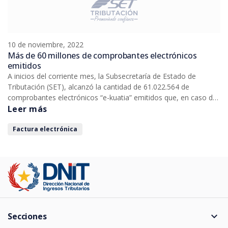
10 de noviembre, 2022
Más de 60 millones de comprobantes electrónicos
emitidos
A inicios del corriente mes, la Subsecretaría de Estado de
Tributación (SET), alcanzó la cantidad de 61.022.564 de
comprobantes electrónicos “e-kuatia” emitidos que, en caso de
haber sido impresos equivaldrían a 10.500 árboles utilizados
Leer más
para la elaboración de unas 300 toneladas de papel y cuya
producción además conlleva 97.200.000 litros de agua.
Factura electrónica
expand_more
Secciones