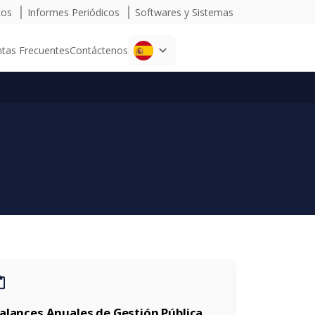
cos
Informes Periódicos
Softwares y Sistemas
tas Frecuentes
Contáctenos
_paste
alances Anuales de Gestión Pública