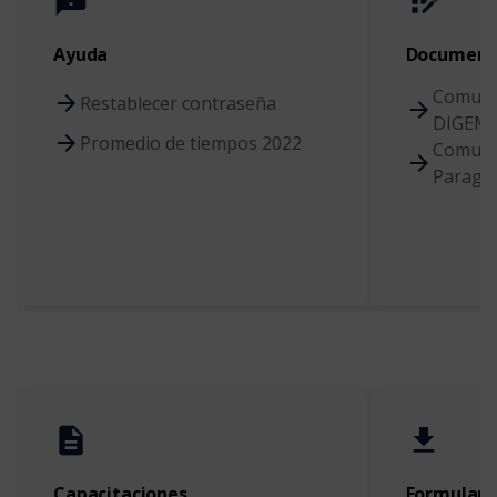
announcement
app_registration
Ayuda
Document
Comunic
Restablecer contraseña
DIGEMA
Promedio de tiempos 2022
Comunic
Paragua
description
get_app
Capacitaciones
Formulari