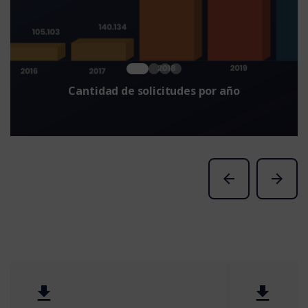
Cantidad de solicitudes por año
arrow_back
arrow_forward
get_app
get_app