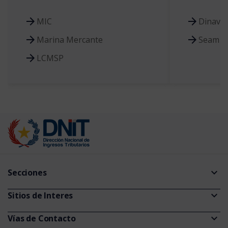
MIC
Dinavis
Marina Mercante
Seam
LCMSP
expand_more
Secciones
Guías
expand_more
Sitios de Interes
Consultas de Expedientes
Información Pública
expand_more
Vías de Contacto