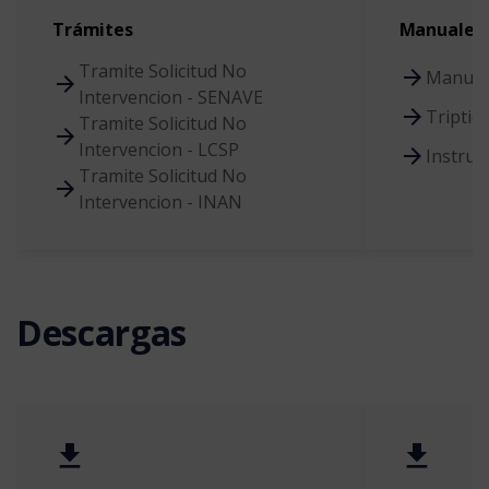
Trámites
Manuales
Tramite Solicitud No
Manual
Intervencion - SENAVE
Triptic
Tramite Solicitud No
Intervencion - LCSP
Instruc
Tramite Solicitud No
Intervencion - INAN
Descargas
get_app
get_app