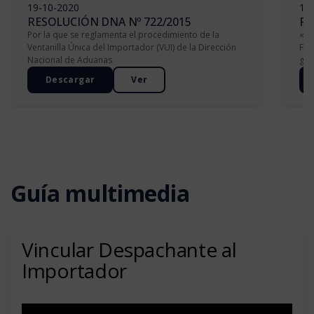
19-10-2020
19
RESOLUCIÓN DNA Nº 722/2015
RE
Por la que se reglamenta el procedimiento de la
«Po
Ventanilla Única del Importador (VUI) de la Dirección
Fir
Nacional de Aduanas
ges
Descargar
Ver
Guía multimedia
Vincular Despachante al
So
Importador