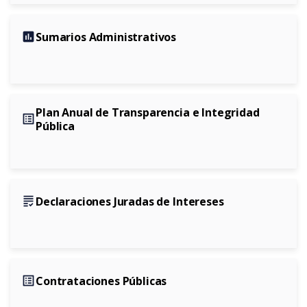
assessment
Sumarios Administrativos
Plan Anual de Transparencia e Integridad
list_alt
Pública
grading
Declaraciones Juradas de Intereses
list_alt
Contrataciones Públicas