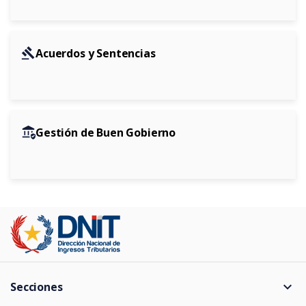
gavel
Acuerdos y Sentencias
assured_workload
Gestión de Buen Gobierno
expand_more
Secciones