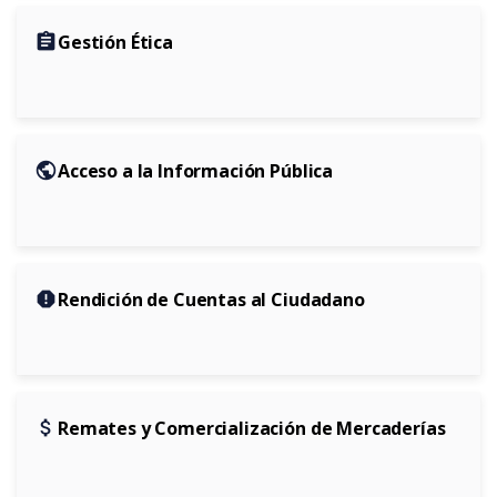
assignment
Gestión Ética
public
Acceso a la Información Pública
report
Rendición de Cuentas al Ciudadano
attach_money
Remates y Comercialización de Mercaderías