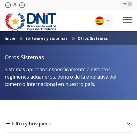
text_format
remove_circle_outline
add_circle_outline
Saltar al contenido principal
Inicio
Softwares y sistemas
Otros Sistemas
Cotizaciones
Institucional
Transparencia
Informes Periódicos
Otros Sistemas
Normativas
Biblioteca
Preguntas Frecuentes
Vencimientos
Sistemas aplicados específicamente a distintos
Contáctenos
Softwares Y Sistemas
regímenes aduaneros, dentro de la operativa del
comercio internacional en nuestro país.
expand_more
Filtro y búsqueda