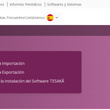
cos
Informes Periódicos
Softwares y Sistemas
tas Frecuentes
Contáctenos
ca Importación
a Exportación
la instalación del Software TESAKÃ