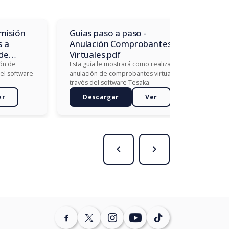
Emisión
Guias paso a paso -
G
s a
Anulación Comprobantes
d
 de
Virtuales.pdf
Es
Fa
ión de
Esta guía le mostrará como realizar la
Te
del software
anulación de comprobantes virtuales, a
través del software Tesaka.
er
Descargar
Ver
chevron_left
navigate_next