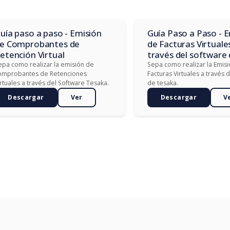
uía paso a paso - Emisión
Guía Paso a Paso - 
e Comprobantes de
de Facturas Virtuale
etención Virtual
través del software
tesaka
epa como realizar la emisión de
Sepa como realizar la Emis
omprobantes de Retenciones
Facturas Virtuales a través 
irtuales a través del Software Tesaka.
de tesaka.
Descargar
Ver
Descargar
V