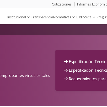
Cotizaciones
Informes Económi
Institucional
Transparencia
Normativas
Biblioteca
Pregun
Especificación Técni
Especificación Técnic
omprobantes virtuales tales
Requerimientos para 