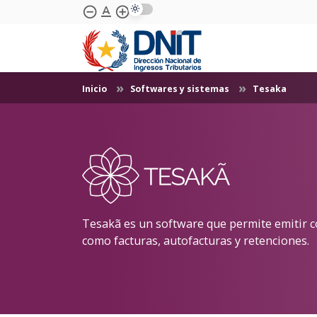
text_format
remove_circle_outline
add_circle_outline
Saltar al contenido principal
Inicio
Softwares y sistemas
Tesaka
Tesakã es un software que permite emitir c
como facturas, autofacturas y retenciones.