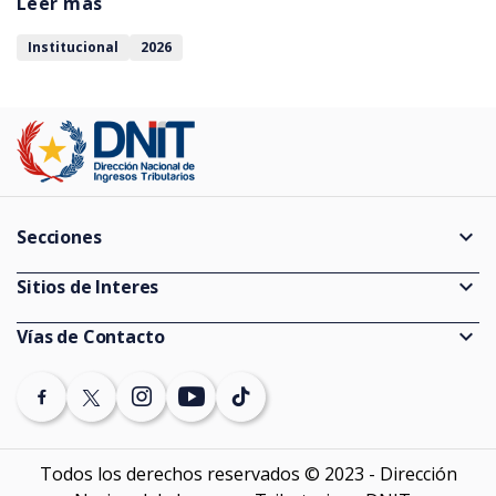
Asistencia Tributaria (NAT), programa de formación y extensión
Leer más
que busca fortalecer la cultura tributaria y la conciencia fiscal
mediante la capacitación de estudiantes universitarios y la
Institucional
2026
prestación de servicios gratuitos de orientación y asistencia a
contribuyentes.
expand_more
Secciones
Guías
expand_more
Sitios de Interes
Consultas de Expedientes
Información Pública
expand_more
Vías de Contacto
Estadísticas
Ministerio de Economía y Finanzas
(021) 729 7000 (discado directo)
Vencimientos
Banco Central del Paraguay
Denuncias
Auditores externos Impositivos
SEPRELAD
Todos los derechos reservados © 2023 - Dirección
Contáctenos