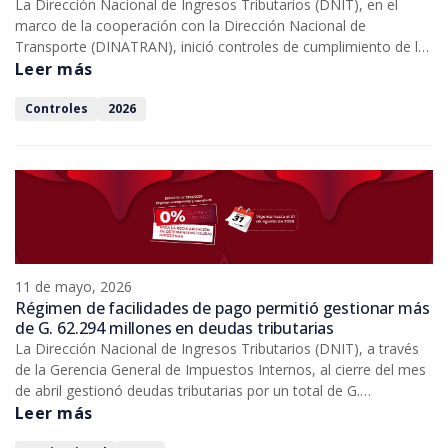
La Dirección Nacional de Ingresos Tributarios (DNIT), en el
marco de la cooperación con la Dirección Nacional de
Transporte (DINATRAN), inició controles de cumplimiento de las
obligaciones tributarias a empresas de transporte de cargas
Leer más
local, interdepartamental e internacional. El objetivo es verificar
la transparencia y la formalización de los contribuyentes del
Controles
2026
rubro.
11 de mayo, 2026
Régimen de facilidades de pago permitió gestionar más
de G. 62.294 millones en deudas tributarias
La Dirección Nacional de Ingresos Tributarios (DNIT), a través
de la Gerencia General de Impuestos Internos, al cierre del mes
de abril gestionó deudas tributarias por un total de G.
62.294.960.210, en el marco de las solicitudes de beneficios
Leer más
establecidos por el Decreto N.° 5154/2025.