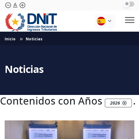
text_format
remove_circle_outline
add_circle_outline
Saltar al contenido principal
Inicio
Noticias
Cotizaciones
Institucional
Transparencia
Informes Periódicos
Normativas
Biblioteca
Preguntas Frecuentes
Noticias
Vencimientos
Contáctenos
Softwares Y Sistemas
Contenidos con Años
.
2026