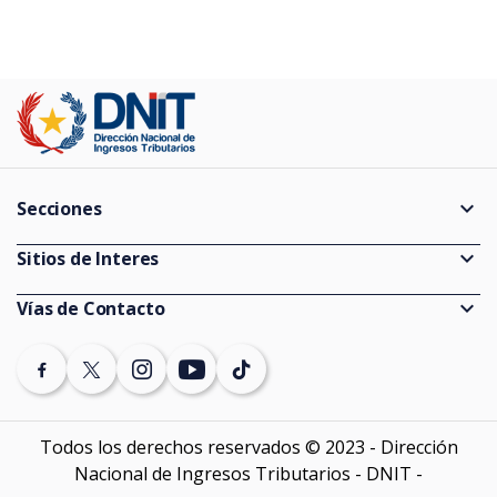
expand_more
Secciones
Guías
expand_more
Sitios de Interes
Consultas de Expedientes
Información Pública
expand_more
Vías de Contacto
Estadísticas
Ministerio de Economía y Finanzas
(021) 729 7000 (discado directo)
Vencimientos
Banco Central del Paraguay
Denuncias
Auditores externos Impositivos
SEPRELAD
Todos los derechos reservados © 2023 - Dirección
Contáctenos
Nacional de Ingresos Tributarios - DNIT -
Softwares y sistemas