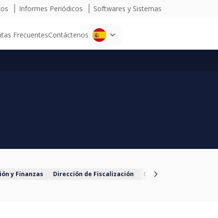
cos
Informes Periódicos
Softwares y Sistemas
tas Frecuentes
Contáctenos
chevron_right
ión y Finanzas
Dirección de Fiscalización
Dirección de Relaciones