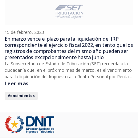
15 de febrero, 2023
En marzo vence el plazo para la liquidación del IRP
correspondiente al ejercicio fiscal 2022, en tanto que los
registros de comprobantes del mismo año pueden ser
presentados excepcionalmente hasta junio
La Subsecretaría de Estado de Tributación (SET) recuerda a la
ciudadanía que, en el próximo mes de marzo, es el vencimiento
para la liquidación del Impuesto a la Renta Personal por Rentas
provenientes de la prestación de Servicios Personales (IRP-RSP)
Leer más
y por Rentas y Ganancias del Capital (IRP-RGC), a través de la
presentación de las declaraciones juradas (Formularios N° 515 y
Vencimientos
516) en el Sistema Marangatu.