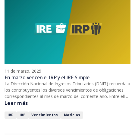
11 de marzo, 2025
En marzo vencen el IRP y el IRE Simple
La Dirección Nacional de Ingresos Tributarios (DNIT) recuerda a
los contribuyentes los diversos vencimientos de obligaciones
correspondientes al mes de marzo del corriente año. Entre ellos
se puede mencionar el Impuesto a la Renta Personal (IRP) por
Leer más
servicios personales y rentas de capital. También vence el
Impuesto a la Renta Empresarial (IRE) Simple.
IRP
IRE
Vencimientos
Noticias