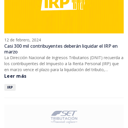
12 de febrero, 2024
Casi 300 mil contribuyentes deberán liquidar el IRP en
marzo
La Dirección Nacional de Ingresos Tributarios (DNIT) recuerda a
los contribuyentes del Impuesto a la Renta Personal (IRP) que
en marzo vence el plazo para la liquidación del tributo,
correspondiente al ejercicio fiscal 2023. Unos 296.691
Leer más
contribuyentes deberán presentar la declaración jurada a través
del Sistema Marangatu, conforme al Calendario Perpetuo de
IRP
Vencimientos.