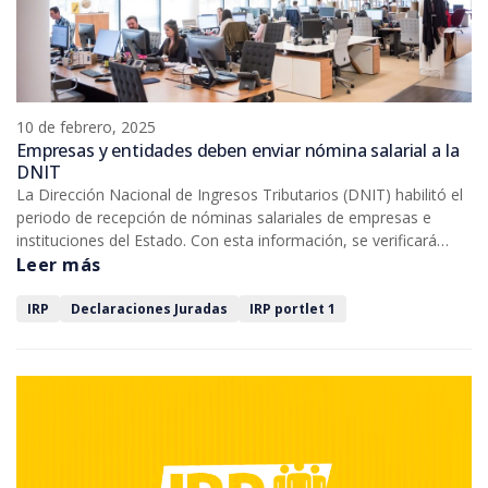
10 de febrero, 2025
Empresas y entidades deben enviar nómina salarial a la
DNIT
La Dirección Nacional de Ingresos Tributarios (DNIT) habilitó el
periodo de recepción de nóminas salariales de empresas e
instituciones del Estado. Con esta información, se verificará
quiénes están alcanzados por el Impuesto a la Renta Personal
Leer más
(IRP) en la categoría Renta de Servicios Personales, según sus
ingresos del ejercicio 2024.
IRP
Declaraciones Juradas
IRP portlet 1