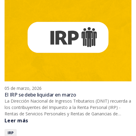
05 de marzo, 2026
El IRP se debe liquidar en marzo
La Dirección Nacional de Ingresos Tributarios (DNIT) recuerda a
los contribuyentes del Impuesto a la Renta Personal (IRP) -
Rentas de Servicios Personales y Rentas de Ganancias de
Capital - que en el mes de marzo vence el plazo para la
Leer más
liquidación correspondiente al ejercicio fiscal 2025.
IRP