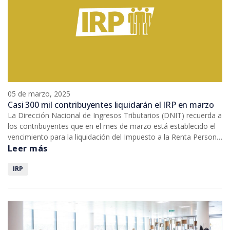
05 de marzo, 2025
Casi 300 mil contribuyentes liquidarán el IRP en marzo
La Dirección Nacional de Ingresos Tributarios (DNIT) recuerda a
los contribuyentes que en el mes de marzo está establecido el
vencimiento para la liquidación del Impuesto a la Renta Personal
(IRP) correspondiente al ejercicio fiscal 2024. Cerca de 300 mil
Leer más
contribuyentes deberán presentar su declaración jurada a través
del Sistema Marangatú, conforme al calendario perpetuo de
IRP
vencimientos.