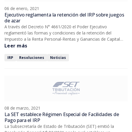
06 de enero, 2021
Ejecutivo reglamenta la retención del IRP sobre juegos
de azar
A través del Decreto N° 4661/2020 el Poder Ejecutivo
reglamentó las formas y condiciones de la retención del
Impuesto a la Renta Personal-Rentas y Ganancias de Capital
(IRP-RGC) sobre los premios en dinero provenientes de los
Leer más
juegos de azar establecida en la Ley N° 6380/2019.
IRP
Resoluciones
Noticias
08 de marzo, 2021
La SET establece Régimen Especial de Facilidades de
Pago para el IRP
La Subsecretaría de Estado de Tributación (SET) emitió la