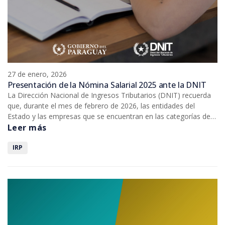
27 de enero, 2026
Presentación de la Nómina Salarial 2025 ante la DNIT
La Dirección Nacional de Ingresos Tributarios (DNIT) recuerda
que, durante el mes de febrero de 2026, las entidades del
Estado y las empresas que se encuentran en las categorías de
medianos y grandes, deben presentar la nómina salarial
Leer más
correspondiente al ejercicio fiscal 2025.
IRP