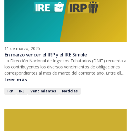
11 de marzo, 2025
En marzo vencen el IRP y el IRE Simple
La Dirección Nacional de Ingresos Tributarios (DNIT) recuerda a
los contribuyentes los diversos vencimientos de obligaciones
correspondientes al mes de marzo del corriente año. Entre ellos
se puede mencionar el Impuesto a la Renta Personal (IRP) por
Leer más
servicios personales y rentas de capital. También vence el
Impuesto a la Renta Empresarial (IRE) Simple.
IRP
IRE
Vencimientos
Noticias